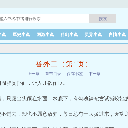
搜索
小说
军史小说
网游小说
科幻小说
灵异小说
言情小说
番外二（第1页）
上一章
章节目录
保存书签
下一章
四周腥臭扑面，让人几欲作呕。
膀，只露出头颅在水面，水底下，有勾魂铁蛇尝试撕咬她
咬不进去，却也不愿意放弃，每日总有一大拨过来，无功