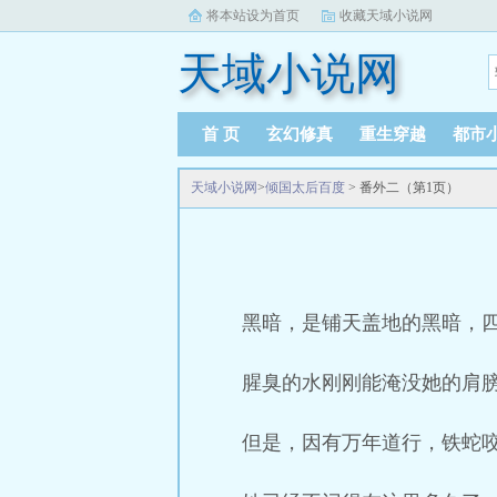
将本站设为首页
收藏天域小说网
天域小说网
首 页
玄幻修真
重生穿越
都市
天域小说网
>
倾国太后百度
> 番外二（第1页）
黑暗，是铺天盖地的黑暗，
腥臭的水刚刚能淹没她的肩
但是，因有万年道行，铁蛇