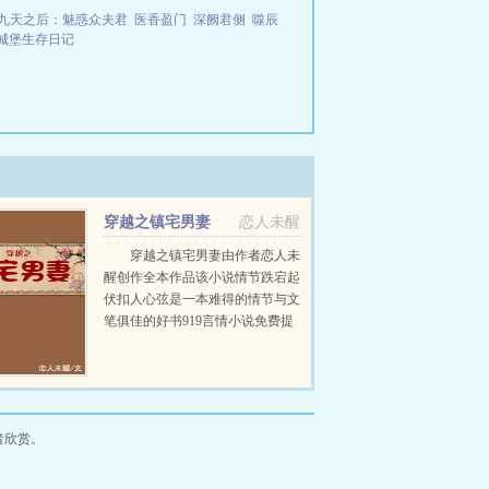
九天之后：魅惑众夫君
医香盈门
深阙君侧
噬辰
城堡生存日记
穿越之镇宅男妻
恋人未醒
穿越之镇宅男妻由作者恋人未
醒创作全本作品该小说情节跌宕起
伏扣人心弦是一本难得的情节与文
笔俱佳的好书919言情小说免费提
供穿越之镇宅男妻全文无弹窗的纯
文字在线阅读。...
者欣赏。