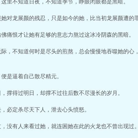
，这里不知道日夜，不知道季节，睁眼闭眼都是黑暗。
恨她对龙展颜的残忍，只是如今的她，比当初龙展颜遭的
仿佛痛恨才让她有足够的意志力熬过这冰冷阴森的黑暗。
无际，不知道何时是尽头的煎熬，总会慢慢地吞噬她的心
，便是逼着自己散尽精元。
日，撑得过明日，却撑不过往后数不尽漫长的岁月。
去，必定杀尽天下人，泄去心头愤怒。
过，没有人来看过她，就连困她在此的火龙也不曾出现过