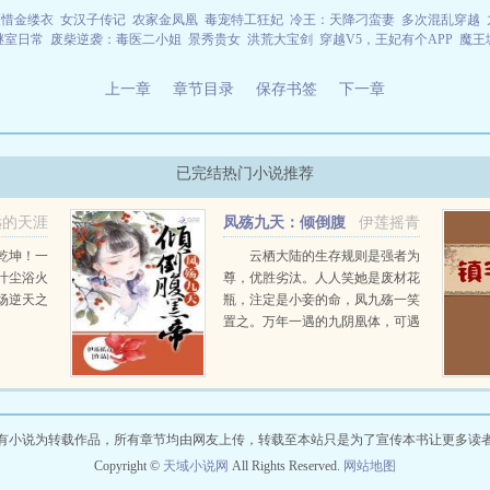
更惜金缕衣
女汉子传记
农家金凤凰
毒宠特工狂妃
冷王：天降刁蛮妻
多次混乱穿越
继室日常
废柴逆袭：毒医二小姐
景秀贵女
洪荒大宝剑
穿越V5，王妃有个APP
魔王
上一章
章节目录
保存书签
下一章
已完结热门小说推荐
远的天涯
凤殇九天：倾倒腹
伊莲摇青
黑帝君
乾坤！一
云栖大陆的生存规则是强者为
叶尘浴火
尊，优胜劣汰。人人笑她是废材花
场逆天之
瓶，注定是小妾的命，凤九殇一笑
置之。万年一遇的九阴凰体，可遇
而不可求的地格神器，天阶功法术
技凤九殇垂手可得。各样如玉公
子，傲娇大人各种惦记凤九殇凤九
殇奔走在强者的路...
有小说为转载作品，所有章节均由网友上传，转载至本站只是为了宣传本书让更多读
Copyright ©
天域小说网
All Rights Reserved.
网站地图