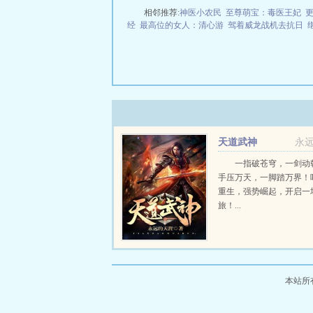
相邻推荐:
神医小农民
至尊萌宝：毒医王妃
经
最高位的女人：清心游
驾着威龙战机去抗日
天道武神
永
一指破苍穹，一剑动
手压万天，一脚踏万界！
重生，强势崛起，开启一
旅！...
本站所