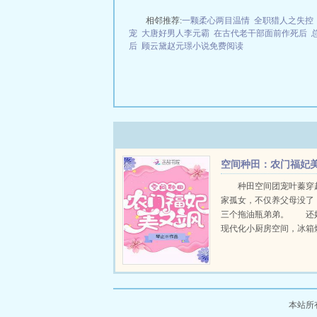
相邻推荐:
一颗柔心两目温情
全职猎人之失控
宠
大唐好男人李元霸
在古代老干部面前作死后
后
顾云黛赵元璟小说免费阅读
空间种田：农门福妃
又飒叶蓁
种田空间团宠叶蓁穿
家孤女，不仅养父母没了
三个拖油瓶弟弟。 还
现代化小厨房空间，冰箱
头，各种现代小家电，应
有！ 她左手经商种田
家致富搞教育，日子过得
起 曾经落井下石的叔..
本站所