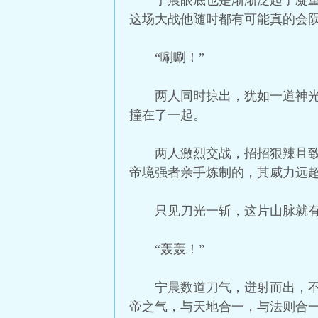
宁晨眼底也是渐渐泛起了凝
这场大战他随时都有可能真的会
“唰唰！”
两人同时掠出，犹如一道神
撞在了一起。
两人激烈交战，招招狠辣且
帝境强者亲手炼制的，其威力远
只见刀光一斩，这片山脉就
“轰轰！”
宁晨数道刀气，迸射而出，
帝之气，与天地合一，与法则合