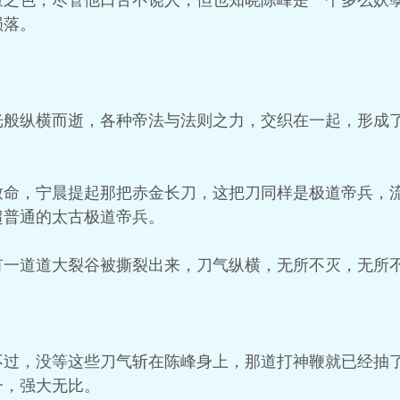
重之色，尽管他口舌不饶人，但也知晓陈峰是一个多么妖
陨落。
光般纵横而逝，各种帝法与法则之力，交织在一起，形成
致命，宁晨提起那把赤金长刀，这把刀同样是极道帝兵，
超普通的太古极道帝兵。
有一道道大裂谷被撕裂出来，刀气纵横，无所不灭，无所
不过，没等这些刀气斩在陈峰身上，那道打神鞭就已经抽
一，强大无比。