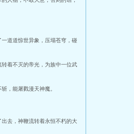
孽的人物，不敢大意，否则的话，
了一道道惊世异象，压塌苍穹，碰
流转着不灭的帝光，为族中一位武
不斩，能屠戮漫天神魔。
了出去，神鞭流转着永恒不朽的大