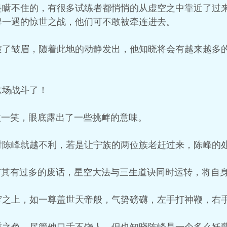
是瞒不住的，有很多试练者都悄悄的从虚空之中靠近了过
得一遇的惊世之战，他们可不敢被牵连进去。
皱了皱眉，随着此地的动静发出，他知晓将会有越来越多
这场战斗了！
微一笑，眼底露出了一些挑衅的意味。
对陈峰就越不利，若是让宁族的两位族老赶过来，陈峰的
与其有过多的废话，星空大法与三生道诀同时运转，将自
穹之上，如一尊盖世天帝般，气势磅礴，左手打神鞭，右