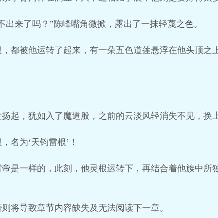
不出来了吗？”陈峰嘴角微掀，露出了一抹轻蔑之色。
根，都被他运转了起来，有一朵五色道莲悬浮在他头顶之
发扬起，犹如入了魔道般，之前的云淡风轻消失不见，换
，名为‘天钧雷根’！
雷帝是一样的，此刻，他灵根运转下，再结合着他族中所
否则将导致章节内容缺失及无法阅读下一章。