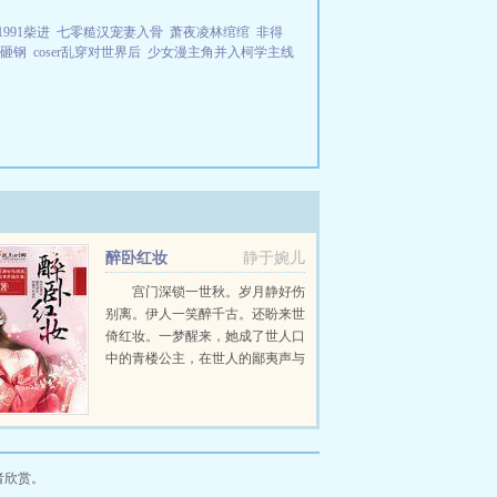
991柴进
七零糙汉宠妻入骨
萧夜凌林绾绾
非得
砸钢
coser乱穿对世界后
少女漫主角并入柯学主线
醉卧红妆
静于婉儿
宫门深锁一世秋。岁月静好伤
别离。伊人一笑醉千古。还盼来世
倚红妆。一梦醒来，她成了世人口
中的青楼公主，在世人的鄙夷声与
嘲笑声淡然前行，只因世间人千千
万万，却终究只有一个我。犹还记
得，那...
者欣赏。