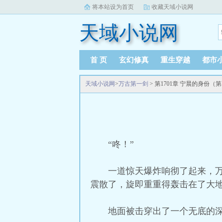
将本站设为首页
收藏天域小说网
天域小说网
首 页
玄幻修真
重生穿越
都市
天域小说网
>
万古第一剑
> 第1701章 宁晨的身份（
“咚！”
一道惊天爆炸响彻了起来，
震散了，旋即重重得轰击在了大
地面被击穿出了一个无底的