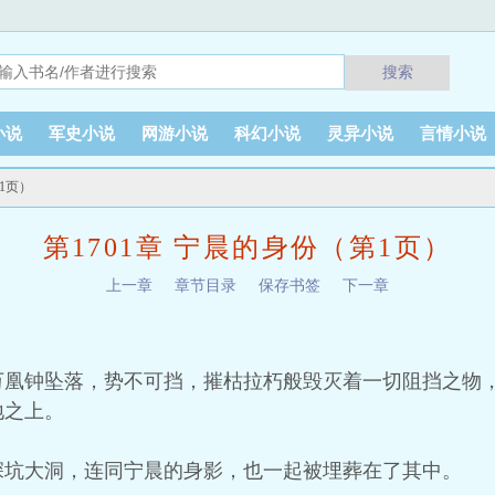
搜索
小说
军史小说
网游小说
科幻小说
灵异小说
言情小说
第1页）
第1701章 宁晨的身份（第1页）
上一章
章节目录
保存书签
下一章
万凰钟坠落，势不可挡，摧枯拉朽般毁灭着一切阻挡之物
地之上。
深坑大洞，连同宁晨的身影，也一起被埋葬在了其中。