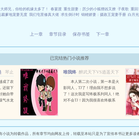
大师兄，你给的机缘太多了！
春宴渡
重生甜妻：厉少的小狐狸凶又撩
子夜歌
重回1
总裁爹地宠妻无度
我们屯里修真大佬
求生倒计时
锦鲤娇妻：摄政王宠妻手册
白月光
上一章
章节目录
保存书签
下一章
已完结热门小说推荐
美
琴止
唯我终
醉武天下VS逍遥天下
极
越成了农
本人第二次小说，第一本是火
，还留下
影同人，TJ了！理由我不想多说
好她自带
了！这次我是写终极系列同人！绝
煤气水龙
对不会TJ！因为我很喜欢终极系
有尽
列！本书孙尚香是女主！雷婷可能
，右手发
是！大家喜欢本书的话可以加群一
风生水
起讨论一下，群号17159o689欢迎
.
大家加入...
有小说为转载作品，所有章节均由网友上传，转载至本站只是为了宣传本书让更多读