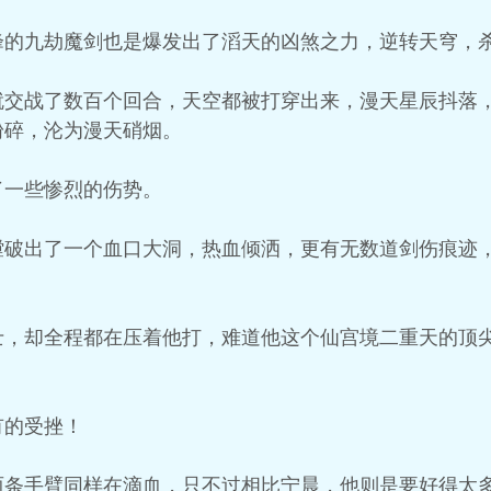
峰的九劫魔剑也是爆发出了滔天的凶煞之力，逆转天穹，
就交战了数百个回合，天空都被打穿出来，漫天星辰抖落
粉碎，沦为漫天硝烟。
了一些惨烈的伤势。
膛破出了一个血口大洞，热血倾洒，更有无数道剑伤痕迹
士，却全程都在压着他打，难道他这个仙宫境二重天的顶
有的受挫！
两条手臂同样在滴血，只不过相比宁晨，他则是要好得太