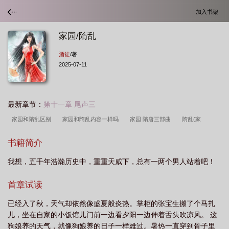
加入书架
家园/隋乱
酒徒
/著
2025-07-11
最新章节：
第十一章 尾声三
家园和隋乱区别
家园和隋乱内容一样吗
家园 隋唐三部曲
隋乱(家
园)
隋乱txt
家园隋乱阿陈书场有声
隋乱和家园有什么区别
家园隋乱阿
书籍简介
陈的播出时间
家园隋乱好看吗
家园隋乱结局
婚纱店上班要干什么
家园
我想，五千年浩瀚历史中，重重天威下，总有一两个男人站着吧！
隋乱酒徒
家园隋乱TXT完本
家园隋乱免费阅读全文笔趣阁
隋乱和家园是一
本书嘛
家园隋乱简介
家园隋乱txt笔趣阁
家园隋乱电视剧
隋乱与家园
首章试读
的区别
家园隋乱
家园隋乱TXT下书网
家园隋乱txt
家园 隋乱结
已经入了秋，天气却依然像盛夏般炎热。掌柜的张宝生搬了个马扎
局
家园隋乱全文TXT
儿，坐在自家的小饭馆儿门前一边看夕阳一边伸着舌头吹凉风。 这
狗娘养的天气，就像狗娘养的日子一样难过。暑热一直穿到骨子里