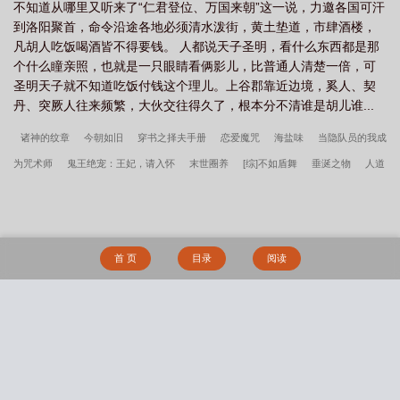
不知道从哪里又听来了“仁君登位、万国来朝”这一说，力邀各国可汗
到洛阳聚首，命令沿途各地必须清水泼街，黄土垫道，市肆酒楼，
凡胡人吃饭喝酒皆不得要钱。 人都说天子圣明，看什么东西都是那
个什么瞳亲照，也就是一只眼睛看俩影儿，比普通人清楚一倍，可
圣明天子就不知道吃饭付钱这个理儿。上谷郡靠近边境，奚人、契
丹、突厥人往来频繁，大伙交往得久了，根本分不清谁是胡儿谁...
诸神的纹章
今朝如旧
穿书之择夫手册
恋爱魔咒
海盐味
当隐队员的我成
为咒术师
鬼王绝宠：王妃，请入怀
末世圈养
[综]不如盾舞
垂涎之物
人道
纪元
颜倾天下：嫡女闯君心
和废物雌君的互演日常
所有男人都像我前任
猎
证法医4悬案密码
战国逆风记
波本你是真酒还是假酒
诸天影视：从截胡柴郡主
开始
混沌魔神洪荒手札
无限副本
快穿之十佳好爸爸
小平安作者:发电姬
首 页
目录
阅读
肖想诗无茶TXT百度网盘
柔霜辰清录
肖想作者:诗无茶
一个极品女m的传奇
人生，真实改编
休闲性爱关系（伪NP真纯爱）
hello，男神嫁给你
小鱼薄荷
春庭月十二风月TXT百度网盘
搜 索