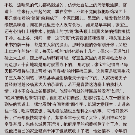
不说，连喘息的气儿都粘湿湿的，仿佛灶台边上的污渍般油腻。官
道上，往来行人带起的灰土飘在空中，不知不觉间就把饭馆墙面上
那只倒扣着的“笊篱”给糊成了一个泥巴团儿。黑黑的，散发着丝丝缕
缕馊臭味道，闻在鼻孔里更令人没有食欲。 如果是早年间，张宝生
还有心情打上桶井水，把墙上的“笊篱”和头顶上烟熏火燎的招牌擦拭
干净。在上谷、河间一带，这“笊篱”代表着饭馆和酒店，和头顶上的
隶书招牌一样，都是主人家的脸面。那时候他的饭馆刚开张，又碰
上仁寿年的好年景，每天进帐的“肉好”就有十几个，偶尔一天运气佳
碰上大主顾，赚上半匹绢都有可能。张宝生家里的填房与临近易水
河边那五十亩地就是那时候置办下的。 那时候，张宝生记得自己每
天恨不得将头顶上写着“有间客栈”的牌匾擦三遍。这牌匾是张宝生花
了三头羊的润笔，求易县学里边杨老夫子给写下的。人家杨老夫子
曾经做过越公杨素大人的录事官，若不是喜爱这边塞上的质朴人
情，根本不会在上谷郡落脚。他醉中写就的牌匾虽然没有“如意”，
“临风”般听起来有口彩，但胜在贴切自然。想那行路之人在一眼望不
到头的官道上，猛地看到“有间客栈”四个字，饥渴之意顿生，走进来
住一宿，吃两碗麦饭，喝几盏浊酒也是预料之中的事。 可惜好景不
长，仁寿年很快就结束了。紧接着年号变成了大业，英明神武的新
皇登基后，先修长城再开运河，把府库里的积蓄折腾了个干净。你
说他把自己的家业糟蹋干净了也就该收手了吧，他还偏不，今年初