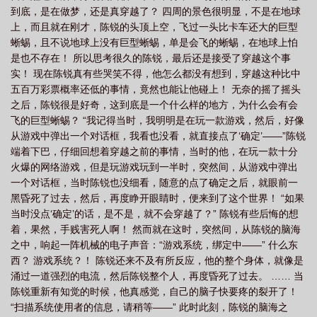
到底，是在做梦，还是真穿越了？ 四周的景色很明显，不是在地球
上，而且就在刚才，陈锐的头顶上空，飞过一头比卡车还大的巨型
蜥蜴，且不说地球上没有巨型蜥蜴，单是会飞的蜥蜴，在地球上怕
是也不存在！ 所以思考很久的陈锐，最后还是接受了穿越这个事
实！ 现在陈锐真有些哭笑不得，他怎么都没有想到，穿越这种比中
五百万彩票概率还低的事情，竟然也能让他碰上！ 无奈的摇了摇头
之后，陈锐很是好奇，这到底是一个什么样的地方，为什么会有会
飞的巨型蜥蜴？ “我记得当时，我明明是在玩一款游戏，然后，好像
从游戏中弹出一个对话框，我看也没看，就直接点了‘确定’——”陈锐
端着下巴，仔细回想着穿越之前的事情，当时的他，在玩一款十分
火爆的网络游戏，但是玩游戏玩到一半时，突然间，从游戏中弹出
一个对话框，当时陈锐也没细看，随意的点了确定之后，就眼前一
黑昏死了过去，然后，再度睁开眼睛时，便来到了这个世界！ “如果
当时没点‘确定’的话，是不是，就不会穿越了？” 陈锐有些后悔的想
着，果然，手贱害死人啊！ 然而就在这时，突然间，从陈锐的脑海
之中，响起一阵机械的电子声音：“游戏系统，绑定中——” 什么东
西？ 游戏系统？！ 陈锐还来不及有所反应，他的整个身体，就像是
涌过一道强烈的电流，然后陈锐整个人，再度昏死了过去。 …… 当
陈锐重新有知觉的时候，他真感觉，自己的脑子快要疼的裂开了！
“扫描系统使用者的信息，请稍等——” 此时此刻，陈锐的脑海之