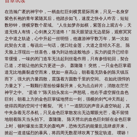
首章试读
在浩瀚广袤的神宇中，一柄血红巨剑横贯星际而来，只见一名身穿
紫色长袍的青年紧随其后，他踏步如飞，速度之快令人咋舌，短短
数秒钟，便横穿数个星域。 “人生如梦亦如棋，紫莲台上观古今，天
道无情人有情，心剑奥义万道终！” 陈天眼望这无边星际，观察冥冥
之中道之轨迹，心中升起一丝明悟，他遨游神宇数万年，第一次如
此契合大道，每说出一句话，便口吐金莲，大道之音经久不息。 陈
天脸上浮现出一丝喜色，修为到达他这般地步，实力的提升已经非
常缓慢，一味的闭门造车无法起到丝毫作用，只有参悟轮回，契合
己道，才能让他的实力更进一步。 轰隆隆！ 突然，一只金色巨掌霸
道无比地撕裂虚空而来，犹如一座高山，朝着毫无防备的陈天镇压
而下，强大的力量四散，震荡着方圆数千里的空间。 在如此强悍的
力量之下，一颗颗行星纷纷爆裂开来，化为点点碎片，消散在茫茫
神宇之中。 “是谁？”陈天抬头发出一声怒吼，他右手虚空握住血色
巨剑，朝着上方的金色巨掌猛地劈出一剑，强横的剑气冲天而起，
使得四周的空间寸寸断裂。 “死！” 一道阴沉的声音从虚空响起，其
中夹杂着无尽杀机，只见金色巨掌散发出无边耀眼光芒，毫不留情
地朝着陈天当头拍下。 轰隆隆。 陈天劈出的血色巨剑斩在金色巨掌
上时，顿时爆发出震天的轰鸣声，恐怖无匹的能量乱流肆虐开来，
掀起一道道猛烈的暴风，将四周无数星球吹离了预定轨道。 噗哧！