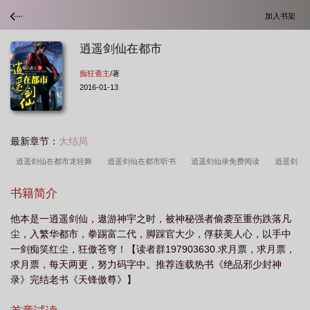
加入书架
逍遥剑仙在都市
痴狂斋主
/著
2016-01-13
最新章节：
大结局
逍遥剑仙在都市龙轻舞
逍遥剑仙在都市听书
逍遥剑仙录免费阅读
逍遥剑
仙在都市痴狂斋主
逍遥剑仙在都市陈天
逍遥剑仙在都市免费观看无弹窗
逍
书籍简介
遥剑仙在都市百度百科
逍遥剑仙在都市这本哪里能买
逍遥剑仙在都市在线阅
他本是一逍遥剑仙，遨游神宇之时，被神秘强者偷袭至重伤跌落凡
读
逍遥剑仙免费
逍遥剑仙在都市全集
尘，入繁华都市，拳踢富二代，脚踩官大少，俘获美人心，以手中
一剑痴笑红尘，狂傲苍穹！【读者群197903630.求月票，求月票，
求月票，每天两更，努力码字中。推荐连载热书《绝品邪少封神
录》完结老书《天锋傲尊》】