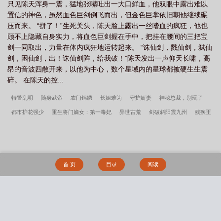
只见陈天浑身一震，猛地张嘴吐出一大口鲜血，他双眼中露出难以
置信的神色，虽然血色巨剑倒飞而出，但金色巨掌依旧朝他继续碾
压而来。 “拼了！”生死关头，陈天脸上露出一丝嗜血的疯狂，他也
顾不上隐藏自身实力，将血色巨剑握在手中，把挂在腰间的三把宝
剑一同取出，力量在体内疯狂地运转起来。 “诛仙剑，戮仙剑，弑仙
剑，困仙剑，出！诛仙剑阵，给我破！”陈天发出一声仰天长啸，高
昂的音波四散开来，以他为中心，数个星域内的星球都被硬生生震
碎。 在陈天的控...
特警乱明
随身武帝
农门锦绣
长姐难为
守护娇妻
神秘总裁，别玩了
都市护花强少
重生将门嫡女：第一毒妃
异世古荒
剑破斜阳震九州
残疾王
爷之蚀骨魅妃
花样美男甜心派
盖世天尊
一路生香
混在美女办公室
火眼
六道武神
都市鉴宝大师
魔神仙
超级兵器
和清冷钓系omega结婚后小说by
杳杳一言
丞相掠娇放鹤山人番外完整版
和清冷钓系omega结婚后杳杳一言原著小
首 页
目录
阅读
说未删减
天才维修工
轩辕大宝
和清冷钓系omega结婚后杳杳一言番外完整
版
蒙德城肮脏的自由
总裁前夫不好惹
夜行少女
丞相掠娇放鹤山人TXT百度
网盘
搜 索