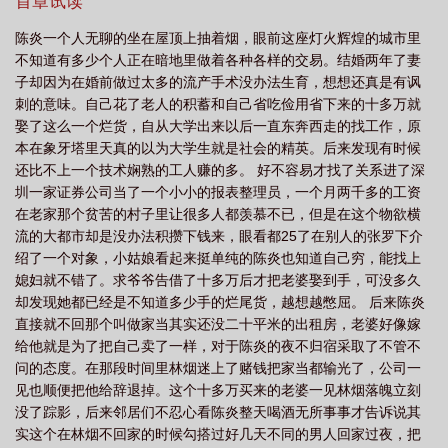
王道！
首章试读
中
乡村田野的
田野花香(乡村猎艳)全文免费
田野花香(乡村猎艳)全文免费
陈炎一个人无聊的坐在屋顶上抽着烟，眼前这座灯火辉煌的城市里
阅读
田野花香(乡村猎艳)tⅹt
田野花香乡村猎艳 TXT全文
田野花香乡村猎
不知道有多少个人正在暗地里做着各种各样的交易。结婚两年了妻
艳在线笔趣
田野花香乡村猎艳第19章
田野花香乡村猎艳1
乡村野花香免费
子却因为在婚前做过太多的流产手术没办法生育，想想还真是有讽
刺的意味。自己花了老人的积蓄和自己省吃俭用省下来的十多万就
阅读全文
田野花香乡村猎艳免费阅读
田野花香乡村猎艳l
田野花香乡村猎
娶了这么一个烂货，自从大学出来以后一直东奔西走的找工作，原
艳免费最新章节
田野花香(乡村猎艳)陈炎
田野花香(乡村猎艳)作者棺材里的
本在象牙塔里天真的以为大学生就是社会的精英。后来发现有时候
笑
田野花香(乡村猎艳) 第503章
田野花香(乡村猎艳)最新章节_
田野花香
还比不上一个技术娴熟的工人赚的多。 好不容易才找了关系进了深
圳一家证券公司当了一个小小的报表整理员，一个月两千多的工资
(乡村猎艳)_完整章节目录 - 飞言情网
乡村野花香续
田野花香乡村猎艳未删减
在老家那个贫苦的村子里让很多人都羡慕不已，但是在这个物欲横
版 第501章
田野花香(乡村猎艳) 棺材里的笑声
乡村野花香免费阅读全文有
流的大都市却是没办法积攒下钱来，眼看都25了在别人的张罗下介
声
乡村野花香免费阅读全文收听
乡村野花香全文免费
全章节 乡村野花
绍了一个对象，小姑娘看起来挺单纯的陈炎也知道自己穷，能找上
香
媳妇就不错了。求爷爷告借了十多万后才把老婆娶到手，可没多久
田野花香(乡村猎艳) 第13章
田野花香(乡村猎艳) tⅹt_棺材里的笑声
乡
却发现她都已经是不知道多少手的烂尾货，越想越憋屈。 后来陈炎
村野花香目录
田野花香乡村猎艳 棺材里的笑声txt
乡村野花香全集免费阅
直接就不回那个叫做家当其实还没二十平米的出租房，老婆好像嫁
读
田野花香(乡村猎艳) tⅹt
乡村野花香完整
田野花香(乡村猎艳) 第502
给他就是为了把自己卖了一样，对于陈炎的夜不归宿采取了不管不
章
田野花香(乡村猎艳)珍藏全本作者
乡村野花香阅读
田野花香(乡村猎艳)
问的态度。在那段时间里林烟迷上了赌钱把家当都输光了，公司一
见也顺便把他给辞退掉。这个十多万买来的老婆一见林烟落魄立刻
棺材里的笑声 著TXT
田野花香乡村猎艳 txt棺材里的笑声
田野花香(乡村猎艳)
没了踪影，后来邻居们不忍心看陈炎整天喝酒无所事事才告诉说其
棺材里的笑声 著
田野花香(乡村猎艳) 列表
田野花香(乡村猎艳)最新章节田野花
实这个在林烟不回家的时候勾搭过好几天不同的男人回家过夜，把