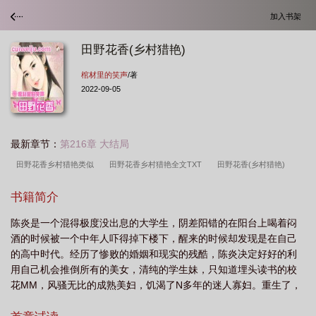
加入书架
田野花香(乡村猎艳)
棺材里的笑声
/著
2022-09-05
最新章节：
第216章 大结局
田野花香乡村猎艳类似
田野花香乡村猎艳全文TXT
田野花香(乡村猎艳)
新
乡村野花香免费阅读全书
田野花香(乡村猎艳)最新章节列表_
田野花香
书籍简介
(乡村猎艳) 第14章
田野花香(乡村猎艳)最新章节
乡村野花香完整版免费
田
陈炎是一个混得极度没出息的大学生，阴差阳错的在阳台上喝着闷
野花香乡村猎艳免费 第511章
田野花香(乡村猎艳) 第501章
田野花香(乡村猎
酒的时候被一个中年人吓得掉下楼下，醒来的时候却发现是在自己
艳) 第509章
田野花香乡村猎艳免费 第118章
乡村野花香第一百六十一
田
的高中时代。经历了惨败的婚姻和现实的残酷，陈炎决定好好的利
野花香乡村猎艳本地
田野花香乡村猎艳记
乡村村野花香全文免费读
田野花
用自己机会推倒所有的美女，清纯的学生妹，只知道埋头读书的校
花MM，风骚无比的成熟美妇，饥渴了N多年的迷人寡妇。重生了，
香乡村猎艳陈炎免费阅读全文
田野花香(乡村猎艳)TXT
田野花香(乡村猎艳) 第
干那么多大事有什么用！手里掐着钱去糟蹋别人的闺女和老婆才是
28章
田野花香(乡村猎艳) 第9章
田野花香(乡村猎艳)棺材里的笑声 著都市连载