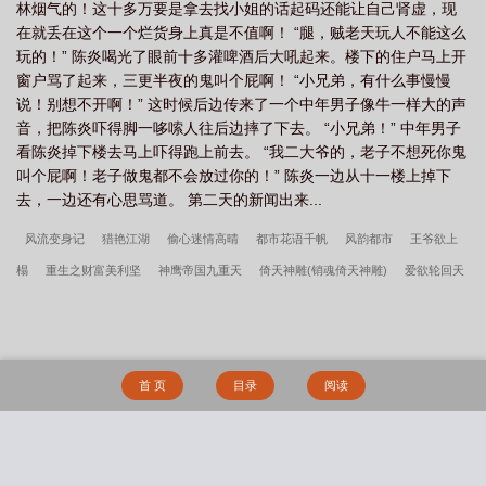
香
田野花香(乡村猎艳) 第505章
田野花香乡村猎艳棺材里的笑声精校未删
林烟气的！这十多万要是拿去找小姐的话起码还能让自己肾虚，现
在就丢在这个一个烂货身上真是不值啊！ “腿，贼老天玩人不能这么
节
田野花香(乡村猎艳)类似推荐一下
田野花香(乡村猎艳)txt
田野花香乡村
玩的！” 陈炎喝光了眼前十多灌啤酒后大吼起来。楼下的住户马上开
猎艳全文免费阅读全文
乡村野花香11章
乡村野花香免费阅读小学
田野花
窗户骂了起来，三更半夜的鬼叫个屁啊！ “小兄弟，有什么事慢慢
香(乡村猎艳) TXT
乡村野花香小
免费阅读乡村野花香全文
乡村野花香
说！别想不开啊！” 这时候后边传来了一个中年男子像牛一样大的声
音，把陈炎吓得脚一哆嗦人往后边摔了下去。 “小兄弟！” 中年男子
35
田野花香(乡村猎艳) 第508章
田野花香(乡村猎艳) 第18章
田野花香乡村
看陈炎掉下楼去马上吓得跑上前去。 “我二大爷的，老子不想死你鬼
猎艳 类似
叫个屁啊！老子做鬼都不会放过你的！” 陈炎一边从十一楼上掉下
去，一边还有心思骂道。 第二天的新闻出来...
风流变身记
猎艳江湖
偷心迷情高晴
都市花语千帆
风韵都市
王爷欲上
榻
重生之财富美利坚
神鹰帝国九重天
倚天神雕(销魂倚天神雕)
爱欲轮回天
地23
玉都花少
天下之龙腾真爱人间
春色田野
风流女儿国九月寒风
万古
帝尊
天美地艳男人是山
妖孽男神在花都
邪欲之皇藏羽
逍遥人生寂灭天堂
逍遥花都百香宫
快穿之十佳好爸爸
小平安作者:发电姬
肖想诗无茶TXT百度
首 页
目录
阅读
网盘
柔霜辰清录
肖想作者:诗无茶
一个极品女m的传奇人生，真实改编
休闲
性爱关系（伪NP真纯爱）
hello，男神嫁给你
小鱼薄荷
春庭月十二风月TXT百
度网盘