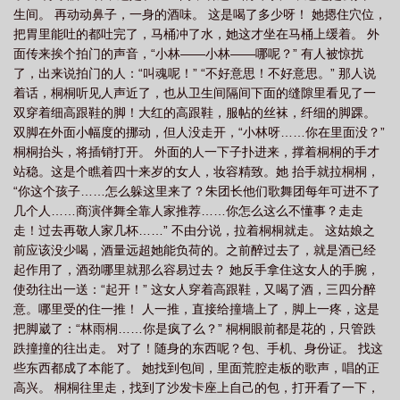
生间。 再动动鼻子，一身的酒味。 这是喝了多少呀！ 她摁住穴位，
你就不行之新征途txt
没你就不行之新征途林木儿红甘泉
没你就不行之新征途
把胃里能吐的都吐完了，马桶冲了水，她这才坐在马桶上缓着。 外
明月
没你就不行之新征途笔下文学
没你就不行之新征途万里扶摇最新
没你
面传来挨个拍门的声音，“小林——小林——哪呢？” 有人被惊扰
就不行之新征途林木儿百度
没你就不行之新征途 txt
没你就不行之新征途无错
了，出来说拍门的人：“叫魂呢！” “不好意思！不好意思。” 那人说
着话，桐桐听见人声近了，也从卫生间隔间下面的缝隙里看见了一
章
没你就不行78
没你就不行之新征途花自向阳
没你就不行之新征途晋江
双穿着细高跟鞋的脚！大红的高跟鞋，服帖的丝袜，纤细的脚踝。
手机版
没你就不行163
没你就不行之新征途但行前路
没你就不行之新征途
双脚在外面小幅度的挪动，但人没走开，“小林呀……你在里面没？”
txt笔趣阁
没你就不行116
没你就不行之新征途豪门风云
没你就不行之新征
桐桐抬头，将插销打开。 外面的人一下子扑进来，撑着桐桐的手才
站稳。这是个瞧着四十来岁的女人，妆容精致。她 抬手就拉桐桐，
途玫瑰
没你就不行之新征途林木儿免费阅读
没你就不行之新征途林木儿晋
“你这个孩子……怎么躲这里来了？朱团长他们歌舞团每年可进不了
江
没你就不行之新征途林木儿txt
没你就不行之新征途无防盗
没你就不行
几个人……商演伴舞全靠人家推荐……你怎么这么不懂事？走走
之新征途 林木儿
没你就不行之新征途全文免费阅读
没你就不行122
走！过去再敬人家几杯……” 不由分说，拉着桐桐就走。 这姑娘之
前应该没少喝，酒量远超她能负荷的。之前醉过去了，就是酒已经
起作用了，酒劲哪里就那么容易过去？ 她反手拿住这女人的手腕，
使劲往出一送：“起开！” 这女人穿着高跟鞋，又喝了酒，三四分醉
意。哪里受的住一推！ 人一推，直接给撞墙上了，脚上一疼，这是
把脚崴了：“林雨桐……你是疯了么？” 桐桐眼前都是花的，只管跌
跌撞撞的往出走。 对了！随身的东西呢？包、手机、身份证。 找这
些东西都成了本能了。 她找到包间，里面荒腔走板的歌声，唱的正
高兴。 桐桐往里走，找到了沙发卡座上自己的包，打开看了一下，