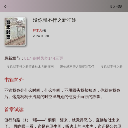
加入书架
没你就不行之新征途
林木儿
/著
2024-05-30
最新章节：
817 秦时风韵144三更
没你就不行之新征途林木儿醋溜网
没你就不行之新征途TXT
没你就不行之新
征途晋江文学
没你就不行之新征途百度
没你就不行之新征途林木儿
没你就
书籍简介
不行之新征途林
没你就不行之新征途格格党
没你就不行之新征途 格格
不管我身处什么时间，什么空间，不用回头我都知道，你就在我身
党
没你就不行之新征途林雨桐的内容
没你就不行之新征途风华居
租客by
后。这是桐桐于浩瀚的时空里与她的他携手而行的故事。
旧时叹
没你就不行之新征途林木儿笔趣阁
没你就不行之新征途笔趣阁
没你
就不行之新征途晋江文学城
没你就不行之新征途TXT林木儿
没你就不行之新征
首章试读
途林木儿果冻
没你就不行之新征途讲的什么
没你不行之新征途txt
没你就
但行前路（1） “呕——” 桐桐一醒来，就觉得恶心，直接给吐出来
不行178
没你就不行之新征途晋江
没你就不行之新征途秋叶胜花无错版
没
了。 再睁眼一看，这是在卫生间，听边上的冲水声，这还是公共卫