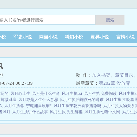
搜索
小说
军史小说
网游小说
科幻小说
灵异小说
言情小说
执
也
动 作：
加入书架
、
章节目录
7-24 00:27:39
最新章节：
第202章 没放弃
谁写的
风月心上生
风月是什么生肖
风月生执txt
风月生执 免费阅读
风月生执
了施微跳崖
风月亦是人生什么意思
风月生执陪施微死的是谁
风月生执 江晚笙
什么
风月生执念
宁乾洲喜欢谁?
风月生执宁乾洲喜欢施微吗
风月生执人物关系
者风月
风月生执讲什么故事
风月生执 先生醉也
风月生执七猫中文网
风月生
书
风月生执先生最帅三个角色
风月生执简介
风月生执谁是男主
风月生执最后
谁陪了施微
风月生执谁陪女主死了
风月生执施微纪凌修的全文免费阅读无弹
月生执女主和男主在一起了吗
风月生执超话
风月生执番外跳的是谁
风月生执
和谁在一起了
风月生执施薇结局
风月生执陆绯亦
风月生执先生醉也免费阅读