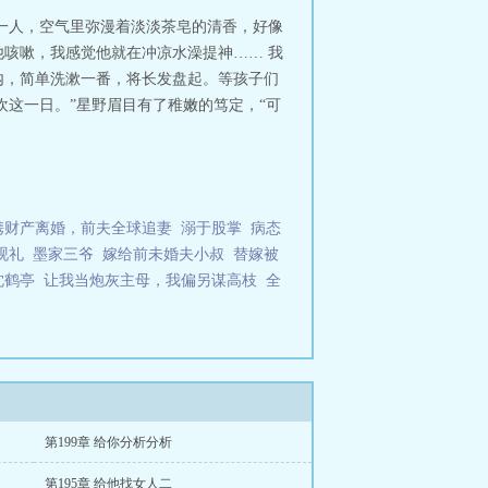
修是谁杀的
风月生执最后是官配吗
风
一人，空气里弥漫着淡淡茶皂的清香，好像
月生执最后谁陪女主跳崖
风月生执孩
咳嗽，我感觉他就在冲凉水澡提神…… 我
是谁
风月生执宁乾洲说的十一是
内，简单洗漱一番，将长发盘起。等孩子们
风月生执是什么意思
风月生执最新
欢这一日。”星野眉目有了稚嫩的笃定，“可
生肖
风月生执宁乾洲爱施微吗
风月
名字
主角：施微。我暗恋的邻家少
，“纪凌修，你想救她吗？娶我，我能
捂热他的心。可当他一朝上位，提着我
脸，我才知道自己错的有多离谱！再
忘记向您QQ群和微博里的朋友推荐
携财产离婚，前夫全球追妻
溺于股掌
病态
砚礼
墨家三爷
嫁给前未婚夫小叔
替嫁被
沈鹤亭
让我当炮灰主母，我偏另谋高枝
全
第199章 给你分析分析
第195章 给他找女人二