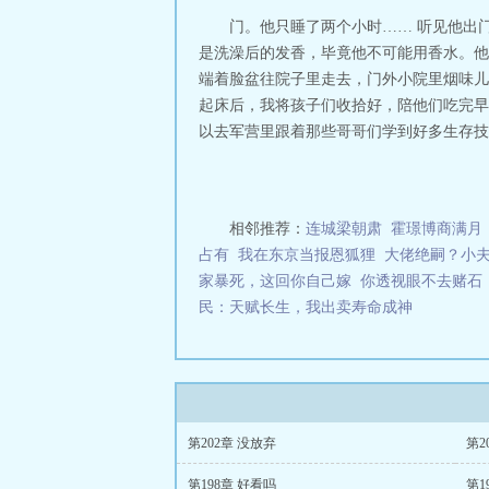
醉也
风月生执讲
门。他只睡了两个小时…… 听见他出
月生执有第二部
是洗澡后的发香，毕竟他不可能用香水。他
子是谁的
风月生
端着脸盆往院子里走去，门外小院里烟味儿
谁
风月生执施微
起床后，我将孩子们收拾好，陪他们吃完早
章节
风月生执2
生执纪凌修是男
以去军营里跟着那些哥哥们学到好多生存技能
年，爱上了一个
救她。”我如愿
爹爹头颅放我面
次睁眼，我穿越回
相邻推荐：
连城梁朝肃
霍璟博商满月
哦！/p风月生执：
占有
我在东京当报恩狐狸
大佬绝嗣？小
家暴死，这回你自己嫁
你透视眼不去赌石
民：天赋长生，我出卖寿命成神
第202章 没放弃
第2
第198章 好看吗
第1