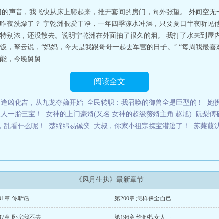
什么
风月生执宁乾洲最新
风月生执完结了没
风月生执季司衍
风月生执纪凌
门的声音，我飞快从床上爬起来，推开套间的房门，向外张望。 外间空无
吗
风月生执宁乾
风月生执季司衍江晚笙
风月生执类似的
风月生执姐妹篇
风
昨夜洗澡了？ 宁乾洲很爱干净，一年四季凉水冲澡，只要夏日半夜听见他
执施薇喜欢谁
风月生执笔趣阁
风月生执施微最后和谁在一起了
风月生执男主
特别浓，还没散去。说明宁乾洲在外面抽了很久的烟。 我打了水来到屋
到底爱谁
风月生香凶手
风月生执2续写
风月生执原著背景故事
风月生执TXT
饭，拏云说，“妈妈，今天是我跟哥哥一起去军营的日子。” “每周我最喜
之醉也番外篇
风月生执一样的
风月生执番外
风月生执陪施微评论
风月指什么
主吗
风月生执三部曲是哪三部
风月生执谁和施微跳了
风月生执第二部叫什么
，今晚舅舅...
妓女。他为她流连风月，为她得罪晋北军阀，为她锒铛入狱。我着实嫉妒又心疼
嫁给他，给他泼天财富，助他青云直上。我以为只要我拼命对他好，总有一天会
阅读全文
前，“你们葬送了我的爱情，毁了我的人生，该是血债血偿。”看着他冰冷无情的
了与纪凌修结婚那晚……/p各位书友要是觉得《风月生执》还不错的话请不要
逢凶化吉，从九龙夺嫡开始
全民转职：我召唤的御兽全是巨型的！
她
/p风月生执
夫人一胎三宝！
女神的上门豪婿(又名:女神的超级赘婿主角:赵旭)
阮梨傅
，乱看什么呢！
楚绵绵易铖奕
大叔，你家小祖宗携宝潜逃了！
苏蒹葭
《风月生执》最新章节
01章 你听话
第200章 怎样保全自己
97章 卧房我不去
第196章 给他找女人三