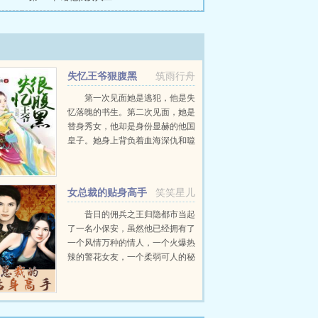
失忆王爷狠腹黑
筑雨行舟
第一次见面她是逃犯，他是失
忆落魄的书生。第二次见面，她是
替身秀女，他却是身份显赫的他国
皇子。她身上背负着血海深仇和噬
骨之毒，却在乱世中遇见那个对她
许下一世相守笑看天下的他。她的
身世却没有她想象着这么简单。而
女总裁的贴身高手
笑笑星儿
他也没有她想象中君子。午夜...
昔日的佣兵之王归隐都市当起
了一名小保安，虽然他已经拥有了
一个风情万种的情人，一个火爆热
辣的警花女友，一个柔弱可人的秘
书知己，一个霸道蛮横的萝莉妹
子，但却还要娶一个冰山女神当老
婆！且看最牛小保安如何坐拥群
美，纵横都市！...