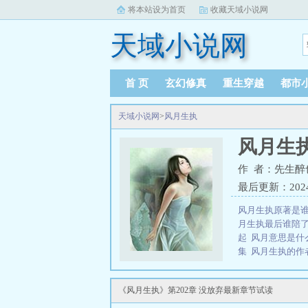
将本站设为首页
收藏天域小说网
天域小说网
首 页
玄幻修真
重生穿越
都市
天域小说网
>
风月生执
风月生
作 者：先生醉
最后更新：2024-0
风月生执原著是
月生执最后谁陪
起
风月意思是
集
风月生执的作
番
风月是什么
谁
风月生执最后
《风月生执》第202章 没放弃最新章节试读
先生醉也七猫
风
么
风月生执施微