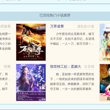
已完结热门小说推荐
小雨微熏
万界道尊
凌乱的小道
会相爱一
少年楚岳得众圣殿传承，修万
被净身出
古不灭经，自创大道印记，在逆境
和小三的
中崛起，一人一刀，斩尽天骄！...
多金的顾
然知道他
动心，当
他亲手推
阿莱
惊世特工妃：柔媚大
古言情
小姐
了。再
她，是如猫一样柔媚智慧的女
书离开，
子，一场突如其来的阴谋车祸导致
。 只
她香消玉殒。睁眼醒来，却到了架
，都不
空王朝，一次一次的被陷害被刺
的语言，
杀，让来自二十一世纪的国安局特
。 多年
工绝地反击，看她如何躲避追杀戏
天，她爱
弄美男破解阴谋平定江山笑看江
她...
湖...