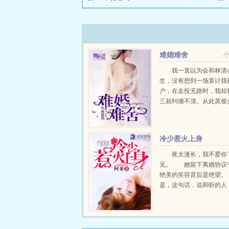
难婚难舍
我一直以为会和林清
生，没有想到一场算计我
户，在走投无路时，我却
三叔纠缠不清。从此英俊
沛卿，对我温柔备至，虽
带着目的，我还是忍不住
我深陷他的温柔时，却被
冷少惹火上身
上手术抬，夺我孩...
夜太漫长，我不爱你
见。 她留下离婚协议
绝美的笑容背后是绝望
是，这句话，说和听的人
信。 因为，再伤再冷
却忘遮掩最深情的眉眼
相依相伴，他宠的无法无
的天真无邪。 她的初吻，