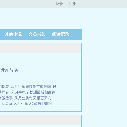
登录
注册
其他小说
会员书架
阅读记录
、
开始阅读
江晚笙
风月生执施微爱宁乾洲吗
风
 季司衍
风月生执宁乾洲最后和谁在一
背景故事
风月生执每天跟更新几
执大结局
风月生执之2醋醉也翻外
和谁在一起了
风月生执宁乾洲喜欢
窗
风月生执最终结局是什么
风月生执
施薇和谁在冰雪下
风月生执讲的什
风月生执有第二季吗
风月生执先生