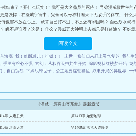
斗就结束了？开什么玩笑！” 我可是大名鼎鼎的死侍！ 号称漫威救世主的
更是强悍，在漫威宇宙中，完全可以号称打遍天下无敌手的存在。 什么
死侍也都不放在心上。 就算自己打不过，不是还有华国吗？ 自己划水就行
 瞧不起谁呀？这是！ 什么？漫威五大神明上去都只是打酱油？ 不好意思，
阅读全文
首海底
我！麒麟崽儿！打钱！！
末世：修仙归来赶上灵气复苏
我与生
，手里有粮心不慌
玄幻：从和吞天虫共生开始
综影视从红楼梦开始
龙
门，自由贸易
下嫁纨绔世子，公主她要谋朝篡位
奴隶开局的异世界
一
《漫威：最强山寨系统》最新章节
414章 人定胜天
第1413章 始源地球
410章 洪荒天道
第1409章 洪荒天道降临