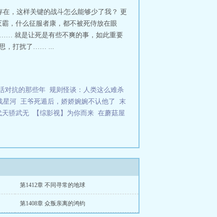
存在，这样关键的战斗怎么能够少了我？ 更
灭霸，什么征服者康，都不被死侍放在眼
…… 就是让死是有些不爽的事，如此重要
打扰了…… ...
活对抗的那些年
规则怪谈：人类这么难杀
战星河
王爷死遁后，娇娇婉婉不认他了
末
代天骄武无
【综影视】为你而来
在蘑菇屋
第1412章 不同寻常的地球
第1408章 众叛亲离的鸿钧