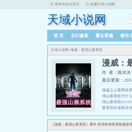
将本站设为首页
收藏天域小说网
天域小说网
首 页
玄幻修真
重生穿越
都市
天域小说网
>
漫威：最强山寨系统
漫威：
作 者：陈沐沐
最后更新：2024-0
漫威之山寨网游
强山寨系统为什
强山寨系统txt52
寨系统作者陈沐
系统：钢铁侠：
嗨，古一大师，
《漫威：最强山寨系统》番外 死侍的奇怪冒险最新
强山寨系统