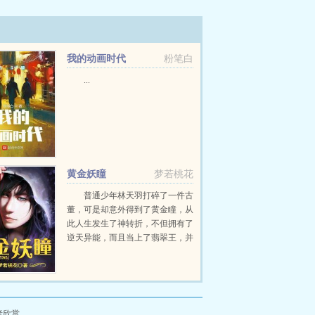
我的动画时代
粉笔白
...
黄金妖瞳
梦若桃花
普通少年林天羽打碎了一件古
董，可是却意外得到了黄金瞳，从
此人生发生了神转折，不但拥有了
逆天异能，而且当上了翡翠王，并
赚到了大量财富，成为了超级大富
豪！甚至，林天羽还学会了鉴宝，
赌石，治病，捡漏，玩彩票等等，
更有无数绝色美女相伴左右...
者欣赏。