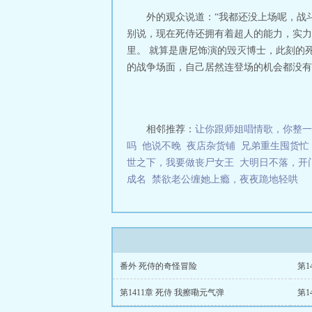
外的观众说道：“我都还没上场呢，战
别说，现在死侍还拥有着超人的能力，实力
里。 就算是唐尼饰演的毁灭博士，此刻的
的战争场面，自己居然连登场的机会都没有？
相邻推荐：
让你跟师姐唱情歌，你整一
吗
他说不晚
夜店杂货铺
兄弟重生囤货忙
世之下，我要做丧尸女王
大明日不落，开
成名
禁欲老公缠她上瘾，夜夜跪地轻哄
番外 死侍的奇怪冒险
第1
第1411章 死侍 我擦嘞元气弹
第1