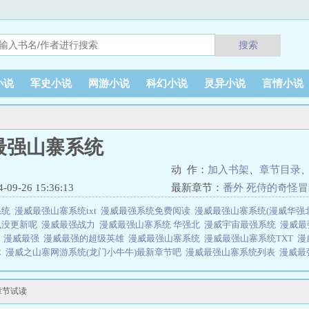
搜索
小说
军史小说
网游小说
科幻小说
灵异小说
言情小说
最强山寨系统
动 作：
加入书架
、
章节目录
9-26 15:36:13
最新章节：
番外 死侍的奇怪
系统
漫威最强山寨系统txt
漫威最强系统免费阅读
漫威最强山寨系统(漫威华强
么没更新呢
漫威最强战力
漫威最强山寨系统 华强北
漫威宇宙最强系统
漫威最
0
漫威最强
漫威最强的超级英雄
漫威最强山寨系统
漫威最强山寨系统TXT
漫
沐
漫威之山寨网游系统(龙门小牛牛)最新章节吧
漫威最强山寨系统列表
漫威最
我的战甲就被摸了一下，你给我说它在华夏上流水线了？绿巨人，超级士兵是基
你的魔法看起来很不错的样子，但是下一秒，它就是我的了！看一眼模仿，摸一
章节试读