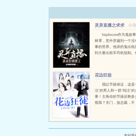
灵异直播之求求
小
你别讲了
biquhecom作为鬼
林霄，意外穿越到一个没
事的世界。他讲的鬼出租
到大量出租车司机抵制。
肉叉烧店故事，让无数喜
的人，望之胆怯。他讲的
事，意外帮助警方破解一
花边狂徒
年的旧案。ibi...
我以节操保证，这是
洁’的男人和一群‘纯洁’
事！主角你的节操还剩多
视我？关门，放总裁，不
花！如花旺～！主角我输了！
本站所