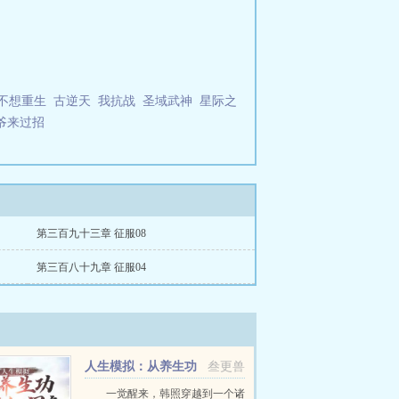
说网免费提供零式全文在线阅读。
我不想重生
古逆天
我抗战
圣域武神
星际之
爷来过招
第三百九十三章 征服08
第三百八十九章 征服04
人生模拟：从养生功
叁更兽
开始加词条
一觉醒来，韩照穿越到一个诸