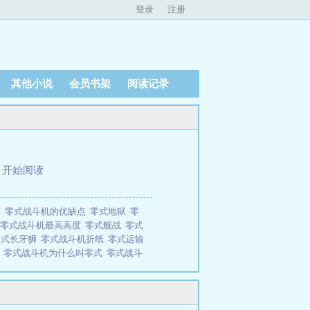
登录
注册
其他小说
会员书架
阅读记录
、
开始阅读
动
零式战斗机的优缺点
零式地狱
零
零式战斗机最高高度
零式舰战
零式
零式长牙狮
零式战斗机折纸
零式运输
改
零式战斗机为什么叫零式
零式战斗
零式二一型
零式战机电影
零式暴
零式战斗机最大航程
零式舰载战斗
死河
零式战斗机
零式冈布奥的试
2型战斗机
零式战斗机发动机
零式反