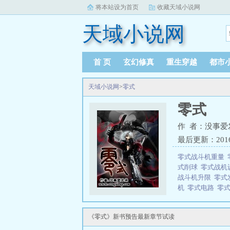
将本站设为首页
收藏天域小说网
天域小说网
首 页
玄幻修真
重生穿越
都市
天域小说网
>
零式
零式
作 者：没事爱
最后更新：2016-0
零式战斗机重量
式削球
零式战机
战斗机升限
零式
机
零式电路
零
机航程
零式飞翼
君
零式战斗机
《零式》新书预告最新章节试读
机
零式回旋球
炼
零式战斗机