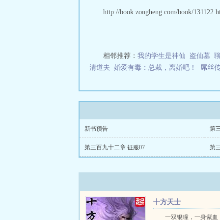
脂肪什么意思
零
http://book.zongheng.com/book/131122.ht
三秒记住本站：天域小说网
相邻推荐：
我的学生是神仙
盗仙墓
清道夫
婚爱有毒：总裁，离婚吧！
屌丝
新书预告
第
第三百九十二章 征服07
第三
十方天士
一双银瞳，一身紫血