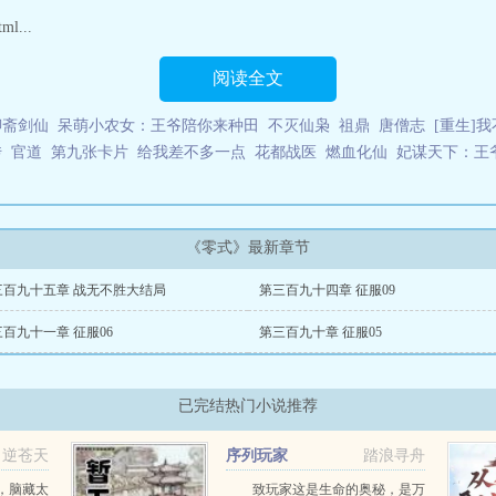
式战斗机能飞多高
零式水上侦察机
零式是由作者：没事爱发呆所著，天域小
ml...
 网址：www.tianyucangqiongxiaoshuo.com
阅读全文
聊斋剑仙
呆萌小农女：王爷陪你来种田
不灭仙枭
祖鼎
唐僧志
[重生]
传
官道
第九张卡片
给我差不多一点
花都战医
燃血化仙
妃谋天下：王
《零式》最新章节
三百九十五章 战无不胜大结局
第三百九十四章 征服09
百九十一章 征服06
第三百九十章 征服05
已完结热门小说推荐
逆苍天
序列玩家
踏浪寻舟
，脑藏太
致玩家这是生命的奥秘，是万