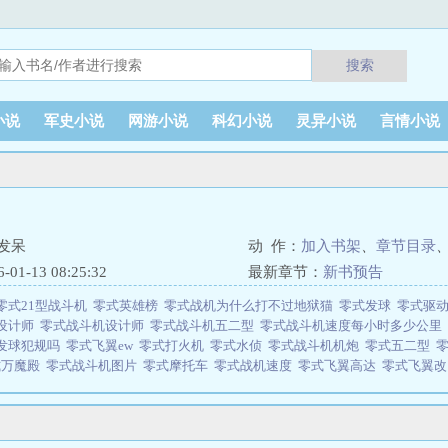
搜索
小说
军史小说
网游小说
科幻小说
灵异小说
言情小说
发呆
动 作：
加入书架
、
章节目录
1-13 08:25:32
最新章节：
新书预告
零式21型战斗机
零式英雄榜
零式战机为什么打不过地狱猫
零式发球
零式驱
设计师
零式战斗机设计师
零式战斗机五二型
零式战斗机速度每小时多少公里
发球犯规吗
零式飞翼ew
零式打火机
零式水侦
零式战斗机机炮
零式五二型
式万魔殿
零式战斗机图片
零式摩托车
零式战机速度
零式飞翼高达
零式飞翼
高达EW
零式战机的克星
零式飞翼
零式战斗机武器配置
零式战斗机载弹量
英文
零式52型比零式21型优秀吗
零式战机模型
零式战斗机名字由来
零式机甲
零式战斗机造价
零式战斗机起飞距离
零式战斗机是几代机
零式战机图片
零式
模型
零式机车
零式纸飞机
零式战斗机电影
零式万魔殿荒天之狱在哪开
零式5