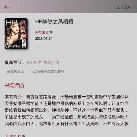
加入书架
HP赫敏之凤栖梧
来梦未央
/著
2016-07-24
最新章节：
第129章 番外合集
赫敏凤凰流
hp之赫敏格兰杰凤栖梧
书籍简介
本书简介：自古修道路漫漫，天劫难渡被一道劫雷砸中穿去居然从
零开始做巫师学徒？还是地位最低的麻瓜出身？可以啊，让众纯血
贵族看我如何扬眉出剑、神挡杀神！不过这个世界似乎只有魔头，
丫还是个残了的魔头……为了经验值，那就把魔头带练成魔神吧！
我命由我不由天，追求永生又有什么错？！汤姆啊，不知有没人教
你，我们的世界有这样一句话，是迫切需要练级的主角被人狂踩以