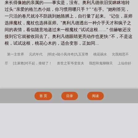
来长得像她的亲属的——事实是，没有。奥利凡德依旧笑眯眯地转
过头:“亲爱的格兰杰小姐，你习惯用哪只手？” “右手。”她刚答完，
一只活的卷尺就冷不防跳到她胳膊上，自行量了起来。 “记住，巫师
选择魔杖，魔杖也选择巫师。”奥利凡德透出一种介乎天才和疯子之
间的表情，看似随意地递过来一根魔杖:“试试这根……” 但赫敏还没
接到它它就被收回去了。奥利凡德眼睛更亮动作也更快:“不，不是这
根，试试这根，桃花心木的，适合变形，正如同...
第一主世界
元武年代
[明史+陆小凤传奇]九五至尊
桃花祸水
允我相思不
尽
[主家教]对不起，推错了！
兽世之军爷变皇夫
我想和鬼聊聊天
上仙你好
坏
[梁祝]祝家七郎
黑篮同人之魔幻の少年（黑奇迹）
武者至神
纨妃撩情：
狼性王爷惹不得
圣徒之歌
末世之渣攻重生记
求道
（末世军婚）男妻奋斗
记
永劫纪年
死神之完现术者
回到过去追老婆
和清冷钓系omega结婚后小说
首 页
目录
阅读
by杳杳一言
丞相掠娇放鹤山人番外完整版
和清冷钓系omega结婚后杳杳一言原著
小说未删减
天才维修工
轩辕大宝
和清冷钓系omega结婚后杳杳一言番外完整
版
蒙德城肮脏的自由
总裁前夫不好惹
夜行少女
丞相掠娇放鹤山人TXT百度
搜 索
网盘