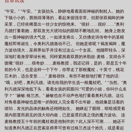
后专用的：所谓三十年河东三十年河西，莫欺少年穷……日更每天
首章试读
10:00——12:00，加更在晚上~☆
“午安。” “午安。” 女孩抬头，静静地看着面前神秘的制杖人。她的
下颌小小的，唇抿得薄薄的，看起来倔强非常。但那张双褐眸的神
采里，已经依稀显出一丝少女的惊艳来。 “很好……很好……”奥利
凡德打量着她，那双发光大琥珀似的眼睛不断地乱转。 她身上散发
出一股神秘的强大气息，一如潜龙将出，又仿佛史诗传奇中的某根
魔杖即将诞生，令奥利凡德激动不已。 但她是谁呢？褐发褐眸，魔
力波动强大，巫师界似乎并没有过这么一个女巫。 他随即转头，深
深地盯着身穿翠绿长袍、同样紧抿着双唇的米勒娃·麦格，笑得合不
拢嘴:“很好……很奇妙……麦格教授，我还记得，是的，那是五十年
前的今天，也是这样一个下午，你带走了那根魔杖，十英寸，桃花
芯木的，适合变形……” 麦格很快，有些不耐烦地打断了他的话:
“哦，好吧，奥利凡德。请先给我的学生选一根魔杖吧。” “当然。”奥
利凡德深深地低下头，看着女孩的双眼问:“可爱的小姐，你叫什么名
字？” “赫敏·格兰杰。” 赫敏也在不动声色地打量着奥利凡德。这位
对角巷最神秘也是唯一的制杖人完全看不出年龄，他就像是活着的
琥珀，发光的晶体的触角还栩栩如生。 她眯起了眼睛，暗暗感受着
屋内那显而易见的强大却内敛，已是返璞归真之境的魔力波动。 连
麦格教授五十年前的魔杖都是他制作的？此人深不可测…… 她还不
知道奥利凡德正在思索巫师界可曾有过格兰杰这个姓氏，或是看起