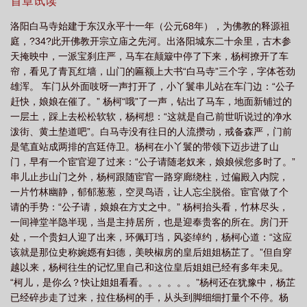
活？如何在白痴帝、母老虎、藩王、世家大族之间渡过一次次劫
首章试读
平电影
乱世 太平
太平不见将军
太平轮乱世浮生
乱世开太平
太平
难？最后走上了怎样的归宿？请书友们在书中去找答案吧，会让您
洛阳白马寺始建于东汉永平十一年（公元68年），为佛教的释源祖
看到一个花样百出、波澜壮阔、起伏跌宕且不一样的历史故事！
乱臣
乱世太平网易云
太平和尚乱世道
电视剧乱世香港主题曲太平山下不太
庭，?34?此开佛教开宗立庙之先河。出洛阳城东二十余里，古木参
平
太平天下不太平乱世风云乱世情是什么歌
乱世太平歌词
太平乱世
天掩映中，一派宝刹庄严，马车在颠簸中停了下来，杨柯撩开了车
帘，看见了青瓦红墙，山门的匾额上大书“白马寺”三个字，字体苍劲
by
太平天下不太平乱世风云乱世情
太平什么乱世黄金
太平盛世什么意
雄浑。 车门从外面吱呀一声打开了，小丫鬟串儿站在车门边：“公子
思
乱世太平王 麒麟可可
赶快，娘娘在催了。” 杨柯“哦”了一声，钻出了马车，地面新铺过的
一层土，踩上去松松软软，杨柯想：“这就是自己前世听说过的净水
泼街、黄土垫道吧”。白马寺没有往日的人流攒动，戒备森严，门前
是笔直站成两排的宫廷侍卫。杨柯在小丫鬟的带领下迈步进了山
门，早有一个宦官迎了过来：“公子请随老奴来，娘娘候您多时了。”
串儿止步山门之外，杨柯跟随宦官一路穿廊绕柱，过偏殿入内院，
一片竹林幽静，郁郁葱葱，空灵鸟语，让人忘尘脱俗。宦官做了个
请的手势：“公子请，娘娘在方丈之中。” 杨柯抬头看，竹林尽头，
一间禅堂半隐半现，当是主持居所，也是迎奉贵客的所在。房门开
处，一个贵妇人迎了出来，环佩玎珰，风姿绰约，杨柯心道：“这应
该就是那位史称婉嫕有妇德，美映椒房的皇后姐姐杨芷了。”但自穿
越以来，杨柯往生的记忆里自己和这位皇后姐姐已经有多年未见。
“柯儿，是你么？快让姐姐看看。。。。。。”杨柯还在犹豫中，杨芷
已经碎步走了过来，拉住杨柯的手，从头到脚细细打量个不停。杨