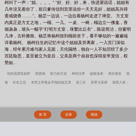
柯叫了一声：“姐。。。。” “好、好、好，来，快进屋说话，姐姐有
几年没见着你了，前日爹传信到宫里说你一天天见好，姐姐高兴得
斋戒烧香.........”。杨芷一边说，一边拉着杨柯走进了禅堂。 方丈室
内真正是方丈之地，一榻、一几、一桌、一椅，榻边立一佛龛，香
烟袅袅，墙头一幅字“灯明方丈室，珠繫比丘衣”，陈设简洁，但窗明
几净，古朴雅致。杨芷将杨柯按到榻前坐下，看不够似的一遍遍端
详着杨柯。 杨柯往生的记忆中这个姐姐及笄离家，一入宫门深似
海，经年累月难与家人见面，天伦隔绝，独自一人不知历经了多少
宫廷险恶，直至被立为皇后，父亲及两个叔叔也深得皇帝宠信，权
势如...
你的温柔恰如昨
雨霖戏
权力的王冠
神控法界
超级读者
滴水观音
觉
魂
长生之后
末世之带着金手指的战五渣
逆三生
异界大巫师
请君入瓮：
皇上快躺好
地狱阶梯
随身带着超级星球
核血机心
联盟英雄王
他的宅男
生活毫无起色
苍黄决
天随我意
至暗界
快穿之十佳好爸爸
小平安作者:发
电姬
肖想诗无茶TXT百度网盘
柔霜辰清录
肖想作者:诗无茶
一个极品女m的
首 页
目录
阅读
传奇人生，真实改编
休闲性爱关系（伪NP真纯爱）
hello，男神嫁给你
小鱼薄
荷
春庭月十二风月TXT百度网盘